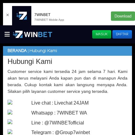
×
7WINBET
Download
7WINBET Mobile App
MASUK
DAFTAR
Hubungi Kami
BERANDA
Hubungi Kami
Customer service kami tersedia 24 jam selama 7 hari. Kami
akan terus melayani Anda kapan pun dan di manapun Anda
berada. Cukup kontak kami akan langsung menyapa Anda.
Silakan pilih layanan customer service yang tersedia.
Live chat : Livechat 24JAM
Whatsapp : 7WINBET WA
Line : @7WINBETofficial
Telegram : @Group7winbet