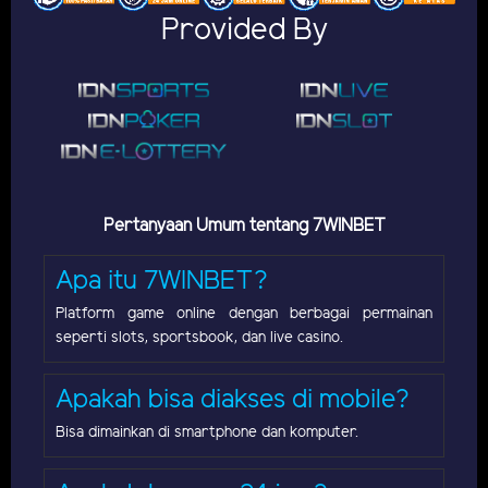
Provided By
Pertanyaan Umum tentang 7WINBET
Apa itu 7WINBET?
Platform game online dengan berbagai permainan
seperti slots, sportsbook, dan live casino.
Apakah bisa diakses di mobile?
Bisa dimainkan di smartphone dan komputer.