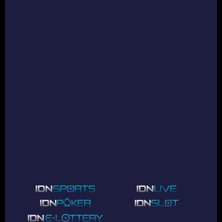
Slots, Sportsbook & Live Casino 24 Jam Online
7WINBET merupakan platform game online modern di Indonesia
yang menghadirkan berbagai permainan populer seperti Slots,
Sportsbook, Poker, E-Sports, dan Live Casino dalam satu
akses.
Dengan sistem yang stabil dan performa cepat, pengguna
dapat menikmati pengalaman bermain tanpa gangguan di
berbagai perangkat, baik mobile maupun desktop.
Tersedia 24 jam penuh, 7WINBET memberikan kebebasan akses
kapan saja dengan tampilan yang ringan dan responsif.
Kombinasi pilihan game yang lengkap dan sistem yang
teroptimasi menjadikan 7WINBET sebagai salah satu platform
game online yang nyaman digunakan di Indonesia.
Provided By