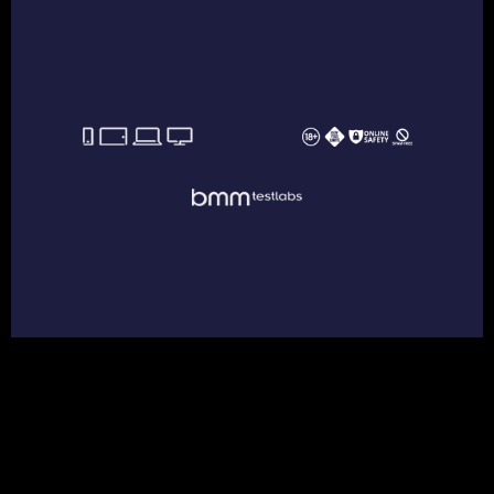
Tags: 7winbet | slot online | sportsbook | live casino | poker
online
Lisensi resmi PAGCOR
Dukungan Perangkat :
Keamanan Terjamin :
Lisensi :
Copyright © - 7WINBET. Seluruh hak cipta dilindungi