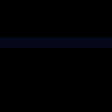
BERANDA
DAFTAR
PROMOSI
LIVE CHAT